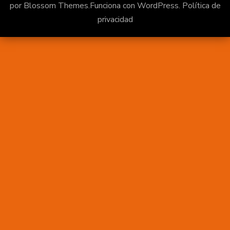
por
Blossom Themes
.Funciona con
WordPress
.
Política de
privacidad