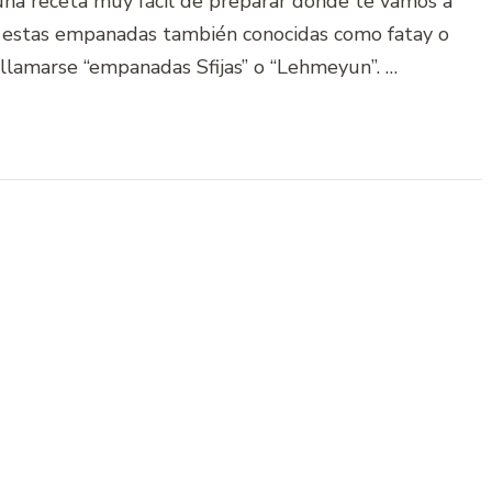
una receta muy fácil de preparar donde te vamos a
, estas empanadas también conocidas como fatay o
lamarse “empanadas Sfijas” o “Lehmeyun”. …