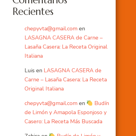
Comentarios
Recientes
chepyvta@gmail.com
en
LASAGNA CASERA de Carne –
Lasaña Casera: La Receta Original
Italiana
Luis
en
LASAGNA CASERA de
Carne – Lasaña Casera: La Receta
Original Italiana
chepyvta@gmail.com
en
Budín
de Limón y Amapola Esponjoso y
Casero: La Receta Más Buscada
Zahira
en
Budín de Limón y