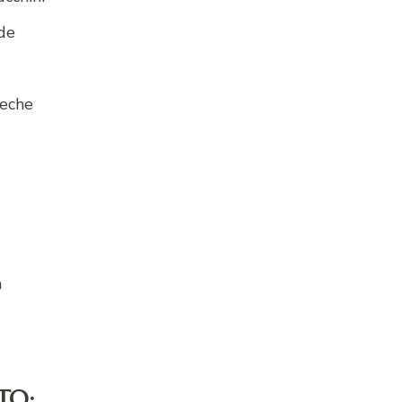
de
eche
a
TO: