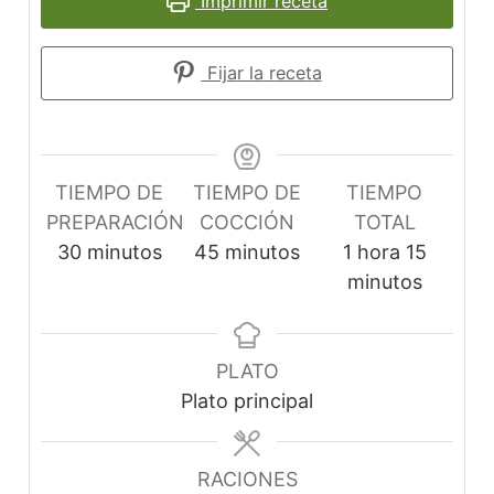
Imprimir receta
Fijar la receta
TIEMPO DE
TIEMPO DE
TIEMPO
PREPARACIÓN
COCCIÓN
TOTAL
minutos
minutos
hora
minuto
30
minutos
45
minutos
1
hora
15
minutos
PLATO
Plato principal
RACIONES