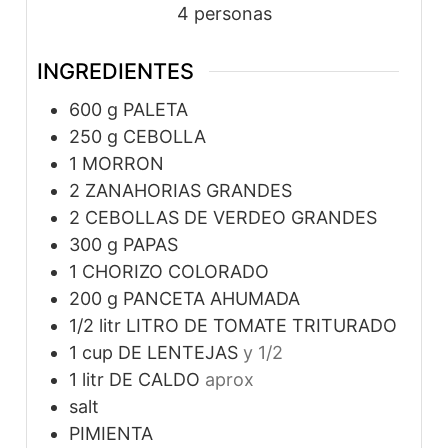
4
personas
INGREDIENTES
600
g
PALETA
250
g
CEBOLLA
1
MORRON
2
ZANAHORIAS GRANDES
2
CEBOLLAS DE VERDEO GRANDES
300
g
PAPAS
1
CHORIZO COLORADO
200
g
PANCETA AHUMADA
1/2
litr
LITRO DE TOMATE TRITURADO
1
cup
DE LENTEJAS
y 1/2
1
litr
DE CALDO
aprox
salt
PIMIENTA