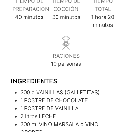
TIEMPO DE
TIEMPO DE
TIEMPO
PREPARACIÓN
COCCIÓN
TOTAL
minutos
minutos
hora
minuto
40
minutos
30
minutos
1
hora
20
minutos
RACIONES
10
personas
INGREDIENTES
300
g
VAINILLAS (GALLETITAS)
1
POSTRE DE CHOCOLATE
1
POSTRE DE VAINILLA
2
litros
LECHE
300
ml
VINO MARSALA o VINO